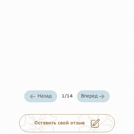
Огромно
Назад
1
/
14
Вперед
Оставить свой отзыв