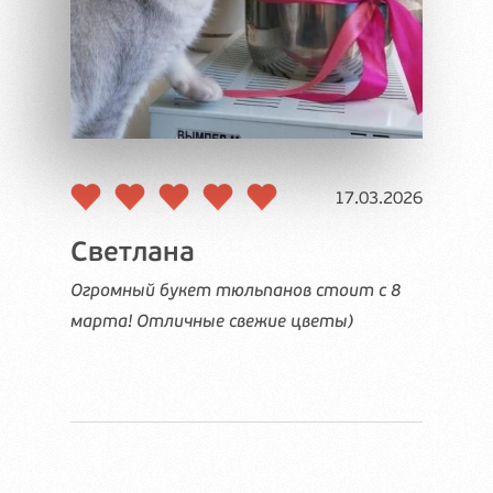
.11.2024
17.03.2026
Светлана
Викт
без вас
Огромный букет тюльпанов стоит с 8
Всегда 
совету
марта! Отличные свежие цветы)
день ро
еты
живут в
ё очень
создать
поблаго
магазин
составл