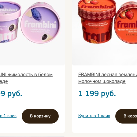
INI жимолость в белом
FRAMBINI лесная землян
аде
молочном шоколаде
99
руб.
1 199
руб.
в 1 клик
Купить в 1 клик
В корзину
В кор