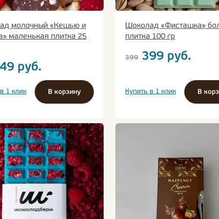
ад молочный «Кешью и
Шоколад «Фисташка» бо
а» маленькая плитка 25
плитка 100 гр
399
руб.
399
49
руб.
в 1 клик
Купить в 1 клик
В корзину
В кор