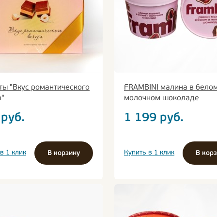
ты "Вкус романтического
FRAMBINI малина в белом
а"
молочном шоколаде
руб.
1 199
руб.
в 1 клик
Купить в 1 клик
В корзину
В кор