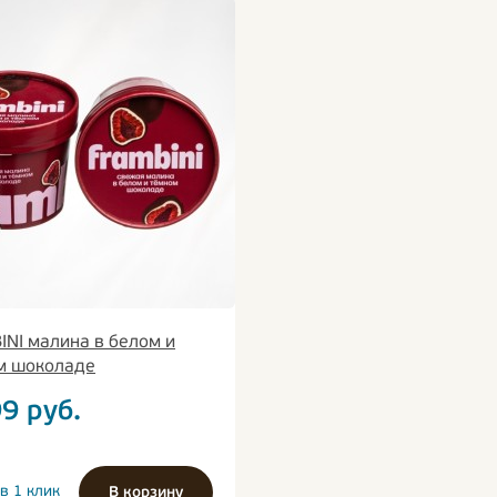
NI малина в белом и
м шоколаде
99
руб.
в 1 клик
В корзину