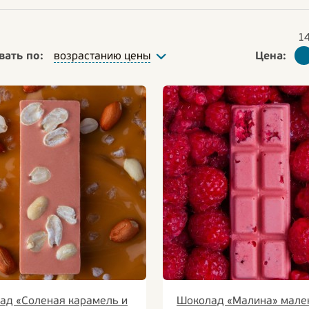
вать по:
Цена:
возрастанию цены
ад «Соленая карамель и
Шоколад «Малина» мале