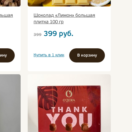
льшая
Шоколад «Лимон» большая
плитка 100 гр
399
руб.
399
Купить в 1 клик
зину
В корзину