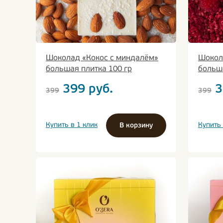
Шоколад «Кокос с миндалём»
Шокол
большая плитка 100 гр
больша
399
руб.
3
399
399
Купить в 1 клик
Купить 
В корзину