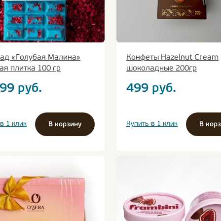
ад «Голубая Малина»
Конфеты Hazelnut Cream
я плитка 100 гр
шоколадные 200гр
99
руб.
499
руб.
в 1 клик
Купить в 1 клик
В корзину
В кор