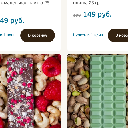
» маленькая плитка 25
плитка 25 гр
149
руб.
199
49
руб.
в 1 клик
Купить в 1 клик
В корзину
В кор