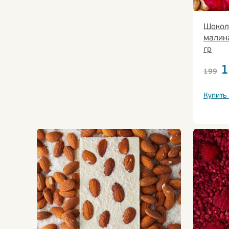
Шокол
малин
гр
1
199
Купить 