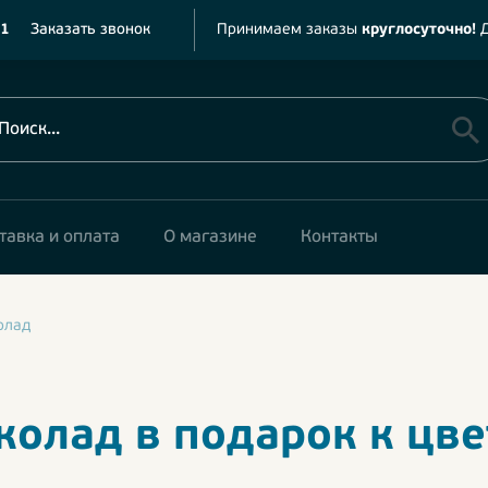
11
Заказать звонок
Принимаем заказы
круглосуточно!
Д
тавка и оплата
О магазине
Контакты
олад
олад в подарок к цв