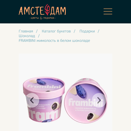
Главная
/
Каталог букетов
/
Подарки
/
Шоколад
/
FRAMBINI жимолость в белом шоколаде