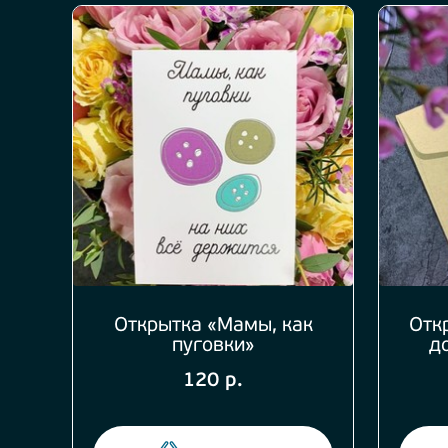
Открытка «Мамы, как
Отк
пуговки»
д
120 р.