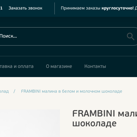
11
Заказать звонок
Принимаем заказы
круглосуточно!
Д
тавка и оплата
О магазине
Контакты
олад
/
FRAMBINI малина в белом и молочном шоколаде
FRAMBINI мал
шоколаде