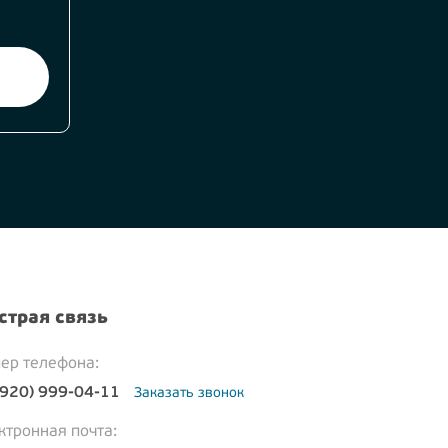
страя связь
ер телефона:
(920) 999-04-11
Заказать звонок
ктронная почта: