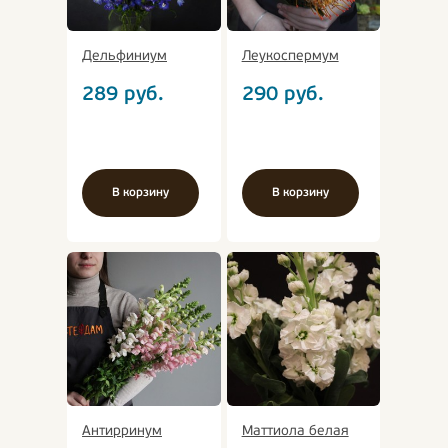
Дельфиниум
Леукоспермум
289
руб.
290
руб.
В корзину
В корзину
Антирринум
Маттиола белая