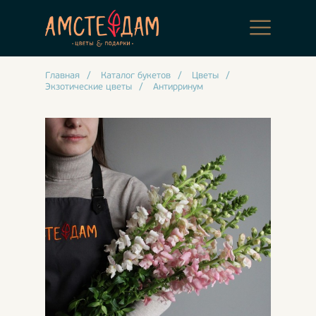
Главная
/
Каталог букетов
/
Цветы
/
Экзотические цветы
/
Антирринум