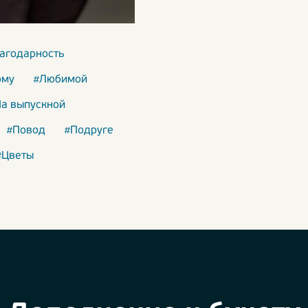
лагодарность
ому
#Любимой
а выпускной
#Повод
#Подруге
#Цветы