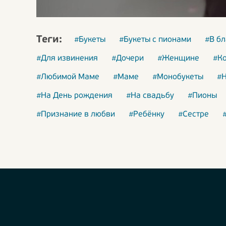
Теги:
#Букеты
#Букеты с пионами
#В б
#Для извинения
#Дочери
#Женщине
#К
#Любимой Маме
#Маме
#Монобукеты
#Н
#На День рождения
#На свадьбу
#Пионы
#Признание в любви
#Ребёнку
#Сестре