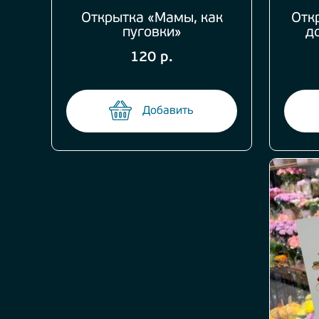
Открытка «Мамы, как
Отк
пуговки»
д
120 р.
Добавить