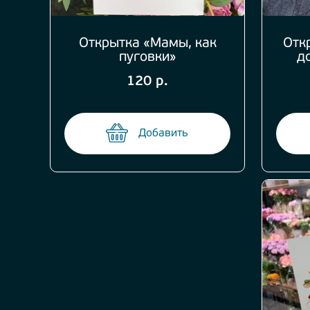
Открытка «Мамы, как
Отк
пуговки»
д
120 р.
Добавить