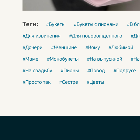
Теги:
#Букеты
#Букеты с пионами
#В б
#Для извинения
#Для новорожденного
#Дл
#Дочери
#Женщине
#Кому
#Любимой
#Маме
#Монобукеты
#На выпускной
#На
#На свадьбу
#Пионы
#Повод
#Подруге
#Просто так
#Сестре
#Цветы