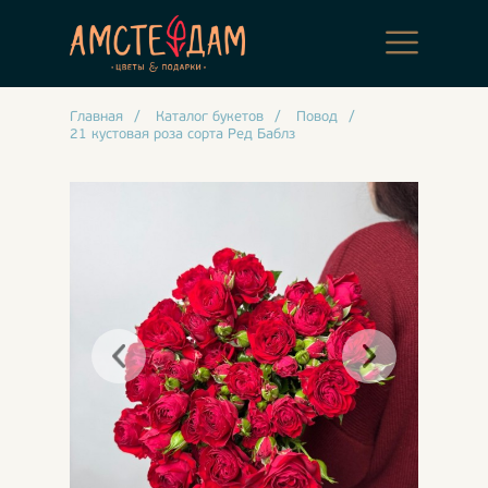
Главная
/
Каталог букетов
/
Повод
/
21 кустовая роза сорта Ред Баблз