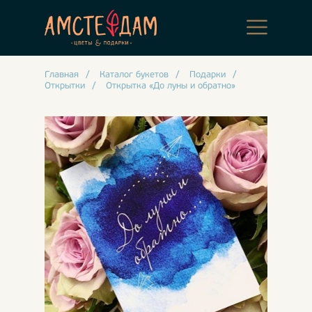
Главная
/
Каталог букетов
/
Подарки
/
Открытки
/
Открытка «До луны и обратно»