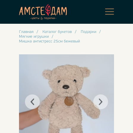
Главная
/
Каталог букетов
/
Подарки
/
Мягкие игрушки
/
Мишка антистресс 25см бежевый