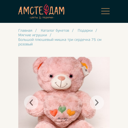
Главная
/
Каталог букетов
/
Подарки
/
Мягкие игрушки
/
Большой плюшевый мишка три сердечка 75 см
розовый