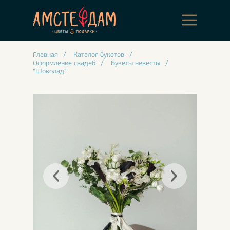
Главная
/
Каталог букетов
/
Оформление свадеб
/
Букеты невесты
/
"Шоколад"