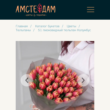
Главная
/
Каталог букетов
/
Цветы
/
Тюльпаны
/
51 пионовидный тюльпан Колумбус