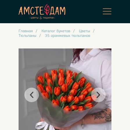
Главная
/
Каталог букетов
/
Цветы
/
Тюльпаны
/
35 оранжевых тюльпанов