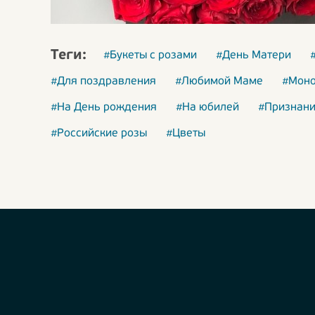
Теги:
#Букеты с розами
#День Матери
#Для поздравления
#Любимой Маме
#Моно
#На День рождения
#На юбилей
#Признани
#Российские розы
#Цветы