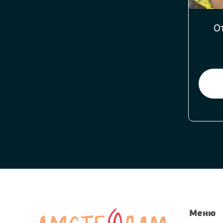
О
Меню