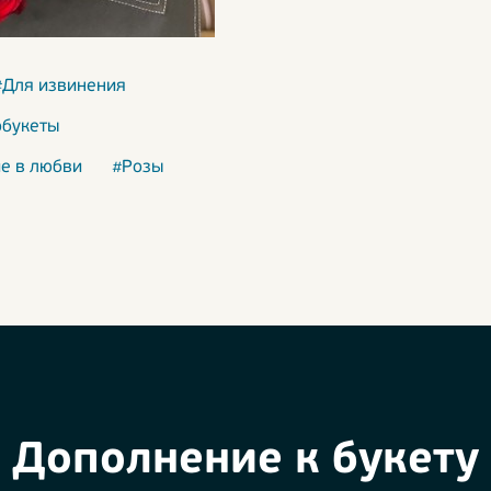
#Для извинения
букеты
е в любви
#Розы
Дополнение к букету