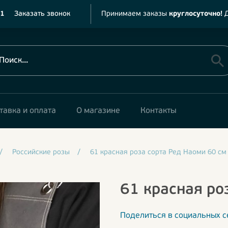
11
Заказать звонок
Принимаем заказы
круглосуточно!
Д
тавка и оплата
О магазине
Контакты
/
Российские розы
/
61 красная роза сорта Ред Наоми 60 см
61 красная ро
Поделиться в социальных с