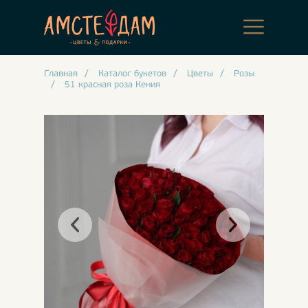
Главная
/
Каталог букетов
/
Цветы
/
Розы
/
51 красная роза Кения