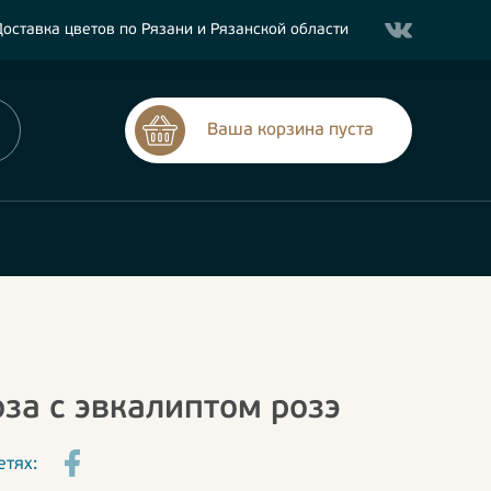
оставка цветов по Рязани и Рязанской области
Ваша корзина пуста
оза с эвкалиптом розэ
етях: