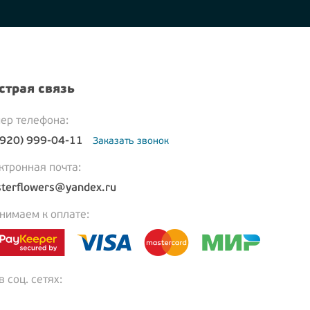
страя связь
ер телефона:
(920) 999-04-11
Заказать звонок
ктронная почта:
terflowers@yandex.ru
нимаем к оплате:
 соц. сетях: