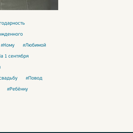
годарность
ожденного
#Кому
#Любимой
а 1 сентября
й
свадьбу
#Повод
#Ребёнку