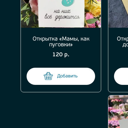
Открытка «Мамы, как
Отк
пуговки»
д
120 р.
Добавить