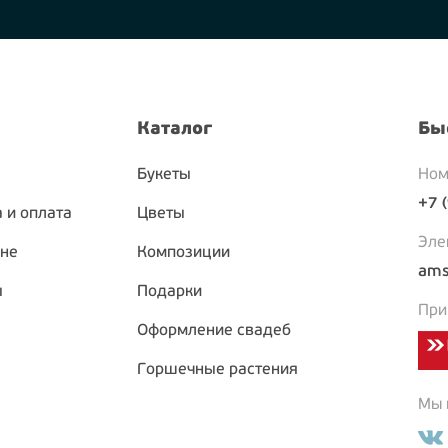
Каталог
Бы
Букеты
Ном
+7 
 и оплата
Цветы
Эле
ине
Композиции
ams
ы
Подарки
При
Оформление свадеб
Горшечные растения
Мы в