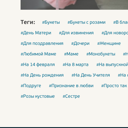
Теги:
#Букеты
#Букеты с розами
#В бла
#День Матери
#Для извинения
#Для новор
#Для поздравления
#Дочери
#Женщине
#Любимой Маме
#Маме
#Монобукеты
#Н
#На 14 февраля
#На 8 марта
#На выпускно
#На День рождения
#На День Учителя
#На 
#Подруге
#Признание в любви
#Просто так
#Розы кустовые
#Сестре