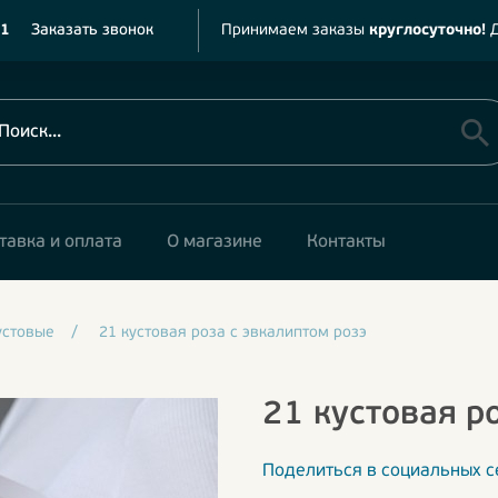
11
Заказать звонок
Принимаем заказы
круглосуточно!
Д
тавка и оплата
О магазине
Контакты
устовые
/
21 кустовая роза с эвкалиптом розэ
21 кустовая р
Поделиться в социальных с