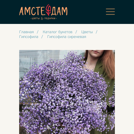
Главная
/
Каталог букетов
/
Цветы
/
Гипсофила
/
Гипсофила сиреневая