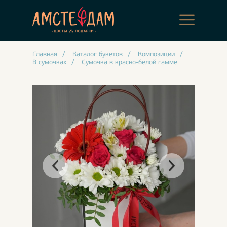
Главная
/
Каталог букетов
/
Композиции
/
В сумочках
/
Сумочка в красно-белой гамме