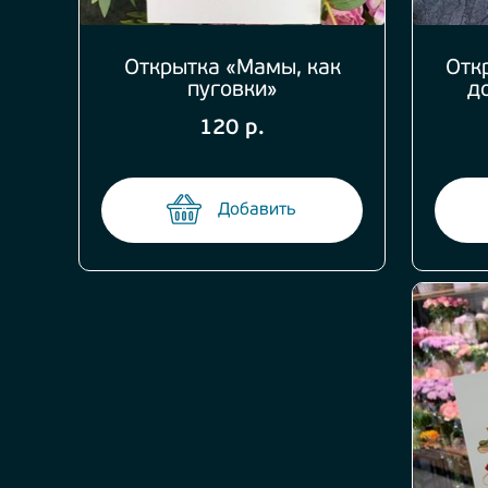
Открытка «Мамы, как
Отк
пуговки»
д
120 р.
Добавить