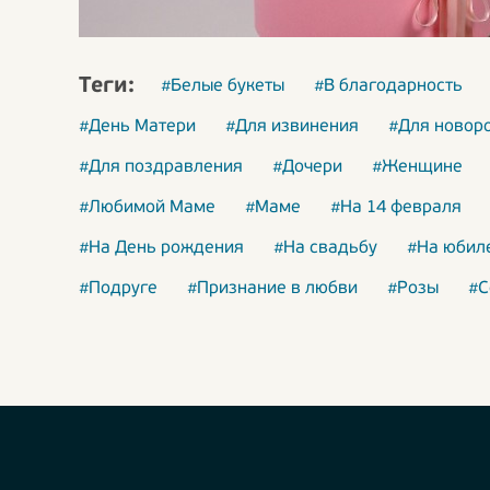
Теги:
#Белые букеты
#В благодарность
#День Матери
#Для извинения
#Для новор
#Для поздравления
#Дочери
#Женщине
#Любимой Маме
#Маме
#На 14 февраля
#На День рождения
#На свадьбу
#На юбил
#Подруге
#Признание в любви
#Розы
#С