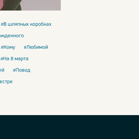
#В шляпных коробках
ожденного
#Кому
#Любимой
#На 8 марта
ей
#Повод
естре