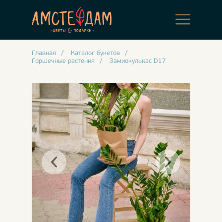
Главная
/
Каталог букетов
/
Горшечные растения
/
Замиокулькас D17