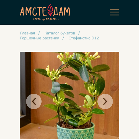
Главная
/
Каталог букетов
/
Горшечные растения
/
Стефанотис D12