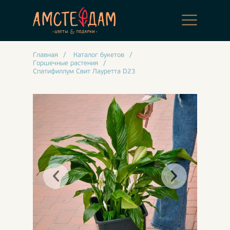
Главная
/
Каталог букетов
/
Горшечные растения
/
Спатифиллум Свит Лауретта D23