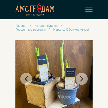
Главная
/
Каталог букетов
/
Горшечные растения
/
Нарцисс D9(луковичное)