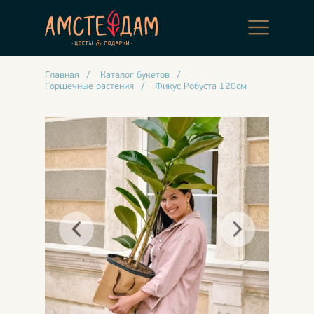
Главная
/
Каталог букетов
/
Горшечные растения
/
Фикус Робуста 120см