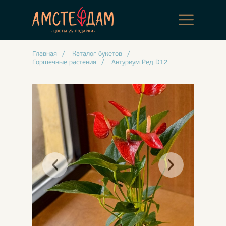
Главная
/
Каталог букетов
/
Горшечные растения
/
Антуриум Ред D12