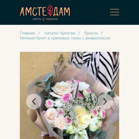
Главная
/
Каталог букетов
/
Букеты
/
Нежный букет в кремовых тонах с амариллисом