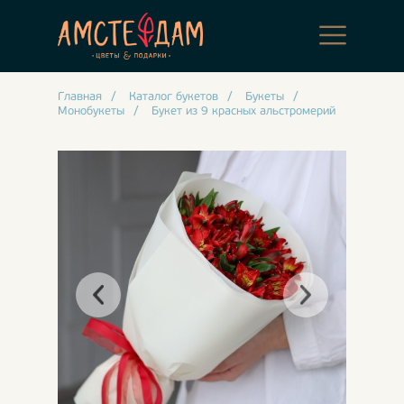
Главная
/
Каталог букетов
/
Букеты
/
Монобукеты
/
Букет из 9 красных альстромерий