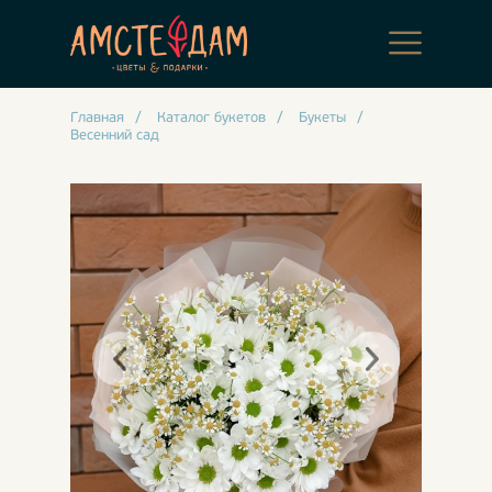
Главная
/
Каталог букетов
/
Букеты
/
Весенний сад