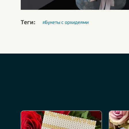
Теги:
#Букеты с орхидеями