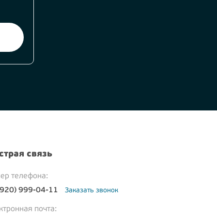
страя связь
ер телефона:
(920) 999-04-11
Заказать звонок
ктронная почта: