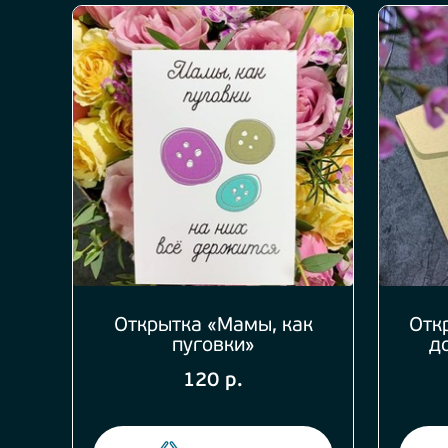
Открытка «Мамы, как
Отк
пуговки»
д
120 р.