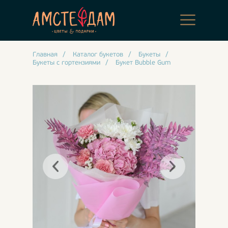
Главная
/
Каталог букетов
/
Букеты
/
Букеты с гортензиями
/
Букет Bubble Gum