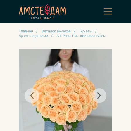
Главная
/
Каталог букетов
/
Букеты
/
Букеты с розами
/
51 Роза Пич Аваланж 60см