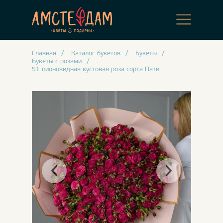
Главная
/
Каталог букетов
/
Букеты
/
Букеты с розами
/
51 пионовидная кустовая роза сорта Пати