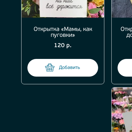
Открытка «Мамы, как
Отк
пуговки»
д
120 р.
Добавить