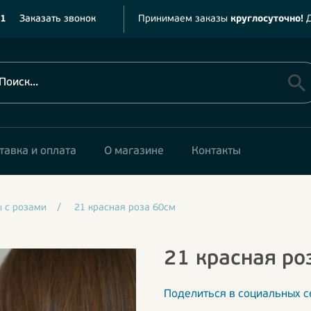
11
Заказать звонок
Принимаем заказы
круглосуточно!
Д
тавка и оплата
О магазине
Контакты
ы с розами
/
21 красная роза 60см
21 красная ро
Поделиться в социальных с