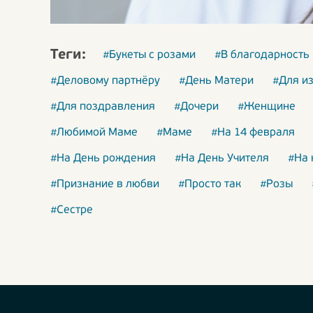
Теги:
#Букеты с розами
#В благодарность
#Деловому партнёру
#День Матери
#Для и
#Для поздравления
#Дочери
#Женщине
#Любимой Маме
#Маме
#На 14 февраля
#На День рождения
#На День Учителя
#На 
#Признание в любви
#Просто так
#Розы
#Сестре