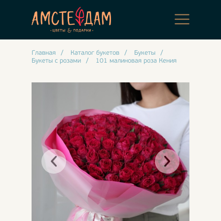
Главная
/
Каталог букетов
/
Букеты
/
Букеты с розами
/
101 малиновая роза Кения