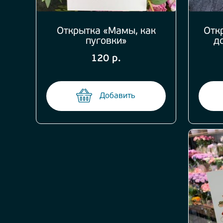
Открытка «Мамы, как
Отк
пуговки»
д
120 р.
Добавить