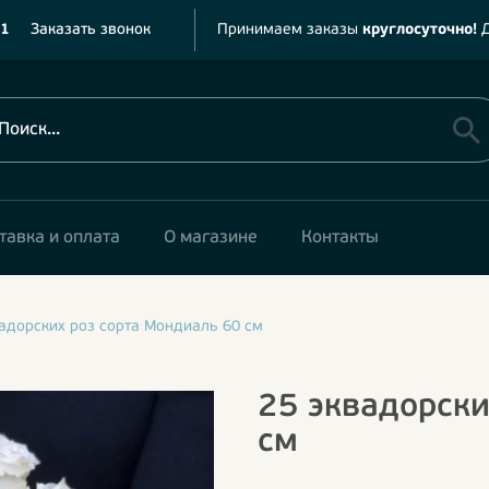
11
Заказать звонок
Принимаем заказы
круглосуточно!
Д
тавка и оплата
О магазине
Контакты
адорских роз сорта Мондиаль 60 см
25 эквадорски
см