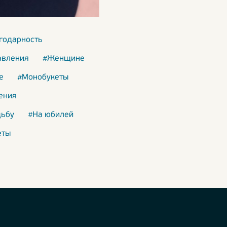
годарность
авления
#Женщине
е
#Монобукеты
ения
дьбу
#На юбилей
еты