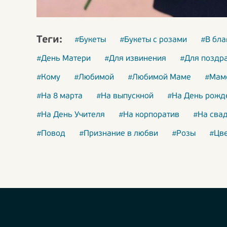
Теги:
#Букеты
#Букеты с розами
#В бла
#День Матери
#Для извинения
#Для поздр
#Кому
#Любимой
#Любимой Маме
#Мам
#На 8 марта
#На выпускной
#На День рожд
#На День Учителя
#На корпоратив
#На сва
#Повод
#Признание в любви
#Розы
#Цв