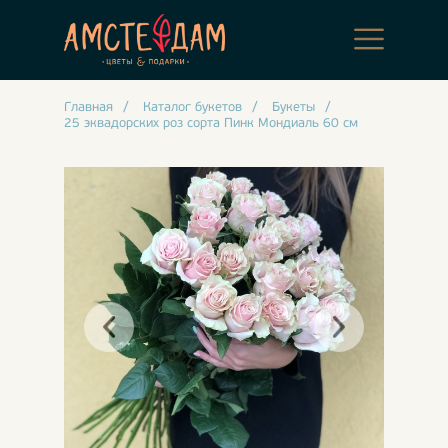
Главная
/
Каталог букетов
/
Букеты
/
25 эквадорских роз сорта Пинк Мондиаль 60 см