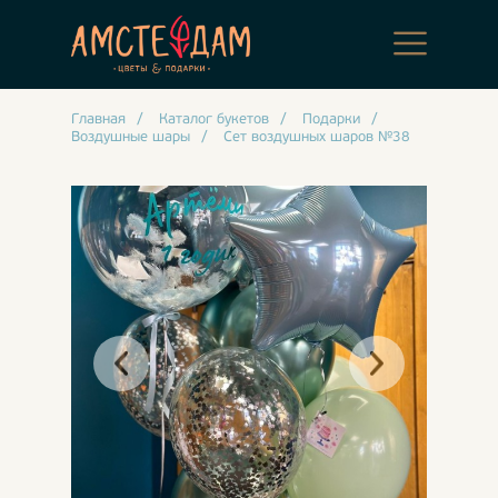
Главная
/
Каталог букетов
/
Подарки
/
Воздушные шары
/
Сет воздушных шаров №38