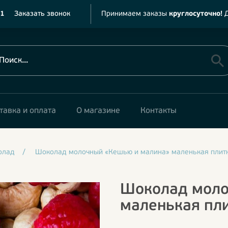
11
Заказать звонок
Принимаем заказы
круглосуточно!
Д
тавка и оплата
О магазине
Контакты
олад
/
Шоколад молочный «Кешью и малина» маленькая плитк
Шоколад моло
маленькая пли