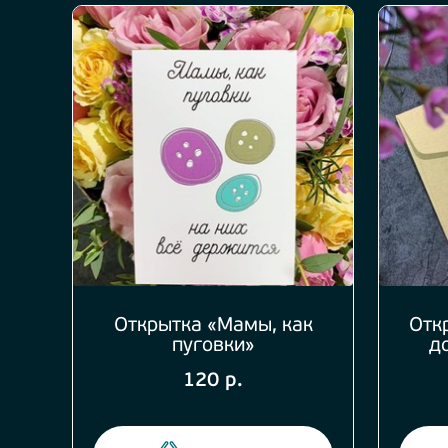
Открытка «Мамы, как
Отк
пуговки»
д
120 р.