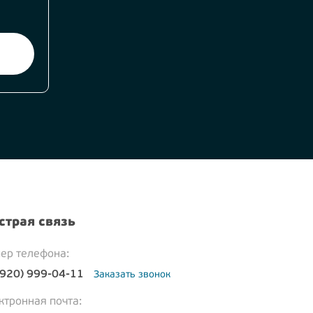
страя связь
ер телефона:
(920) 999-04-11
Заказать звонок
ктронная почта: