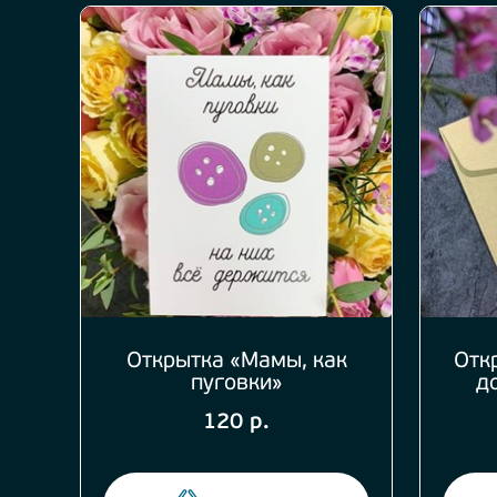
Открытка «Мамы, как
Отк
пуговки»
д
120 р.