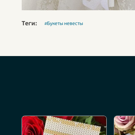
Теги:
#Букеты невесты