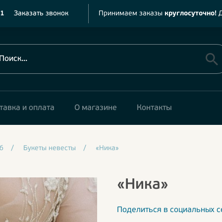
11
Заказать звонок
Принимаем заказы
круглосуточно!
Д
тавка и оплата
О магазине
Контакты
б
/
Букеты невесты
/
«Ника»
«Ника»
Поделиться в социальных с