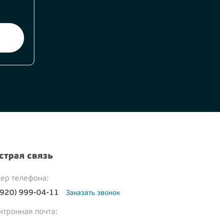
страя связь
ер телефона:
(920) 999-04-11
Заказать звонок
ктронная почта: