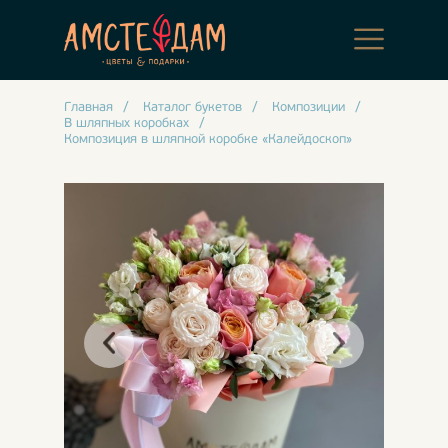
Главная
/
Каталог букетов
/
Композиции
/
В шляпных коробках
/
Композиция в шляпной коробке «Калейдоскоп»