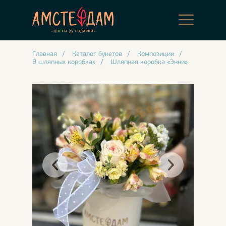
Главная
/
Каталог букетов
/
Композиции
/
В шляпных коробках
/
Шляпная коробка «Энни»