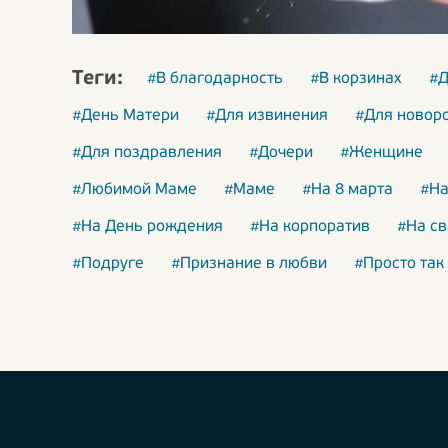
Теги:
#В благодарность
#В корзинах
#Д
#День Матери
#Для извинения
#Для новор
#Для поздравления
#Дочери
#Женщине
#Любимой Маме
#Маме
#На 8 марта
#На
#На День рождения
#На корпоратив
#На с
#Подруге
#Признание в любви
#Просто так