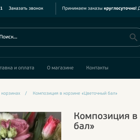
11
Заказать звонок
Принимаем заказы
круглосуточно!
Д
тавка и оплата
О магазине
Контакты
 корзинах
/
Композиция в корзине «Цветочный бал»
Композиция в
бал»