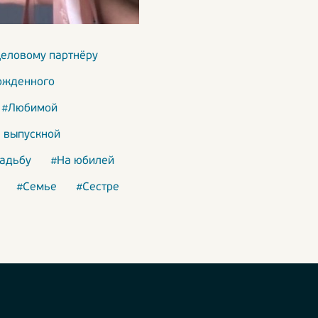
еловому партнёру
ожденного
#Любимой
 выпускной
вадьбу
#На юбилей
#Семье
#Сестре