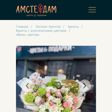
Главная
/
Каталог букетов
/
Букеты
/
Букеты с экзотическими цветами
/
«Вальс цветов»