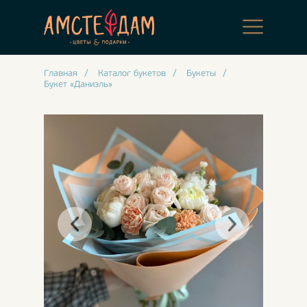
Главная
/
Каталог букетов
/
Букеты
/
Букет «Даниэль»